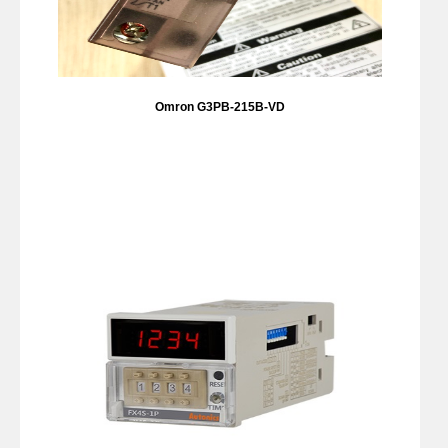
Omron G3PB-215B-VD