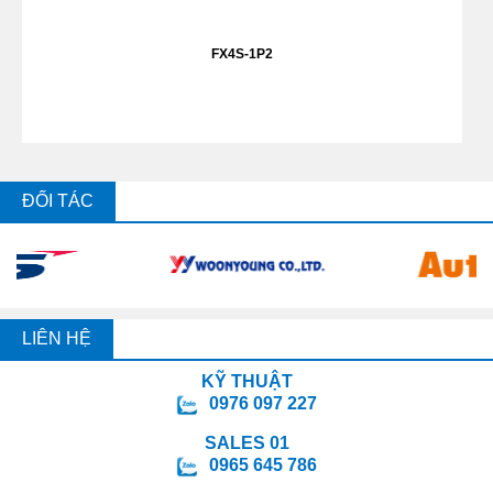
FX4S-1P2
ĐỐI TÁC
LIÊN HỆ
KỸ THUẬT
0976 097 227
SALES 01
0965 645 786