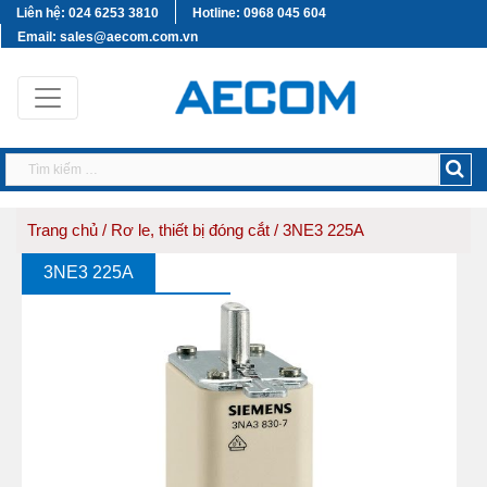
Liên hệ: 024 6253 3810
Hotline: 0968 045 604
Email: sales@aecom.com.vn
Trang chủ
/
Rơ le, thiết bị đóng cắt
/ 3NE3 225A
3NE3 225A