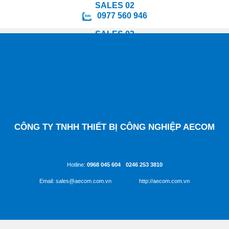
SALES 02
0977 560 946
SALES 03
0988 847 295
SALES 04
0964 078 598
SALES 05
0349 478 814
CÔNG TY TNHH THIẾT BỊ CÔNG NGHIỆP AECOM
Địa chỉ: D2 lô C8 ĐTM Đại Kim - Định Công, Hoàng Mai, Hà Nội
Hotline:
0968 045 604
-
0246 253 3810
Email: sales@aecom.com.vn
| Website:
http://aecom.com.vn
Giấy ĐKKD số:
0107804719
do Sở KH & ĐT TP Hà Nội cấp ngày 13/04/2017.