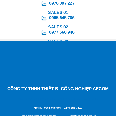
0976 097 227
SALES 01
0965 645 786
SALES 02
0977 560 946
SALES 03
0988 847 295
SALES 04
0964 078 598
SALES 05
0349 478 814
CÔNG TY TNHH THIẾT BỊ CÔNG NGHIỆP AECOM
Địa chỉ: D2 lô C8 ĐTM Đại Kim - Định Công, Hoàng Mai, Hà Nội
Hotline:
0968 045 604
-
0246 253 3810