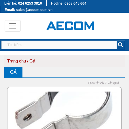
Liên hệ: 024 6253 3810
Hotline: 0968 045 604
Email: sales@aecom.com.vn
Trang chủ
/ Gá
GÁ
Xem tất cả 7 kết quả