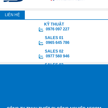
LIÊN HỆ
KỸ THUẬT
0976 097 227
SALES 01
0965 645 786
SALES 02
0977 560 946
SALES 03
0988 847 295
SALES 04
0964 078 598
SALES 05
0349 478 814