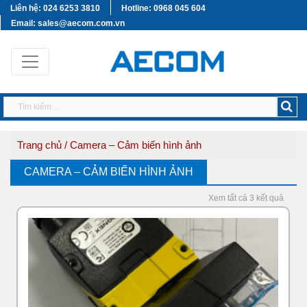
Liên hệ: 024 6253 3810
Hotline: 0968 045 604
Email: sales@aecom.com.vn
Trang chủ
/ Camera – Cảm biến hình ảnh
CAMERA – CẢM BIẾN HÌNH ẢNH
Xem tất cả 3 kết quả