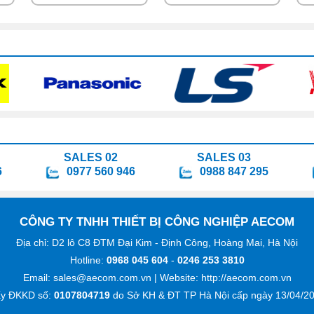
SALES 02
SALES 03
6
0977 560 946
0988 847 295
CÔNG TY TNHH THIẾT BỊ CÔNG NGHIỆP AECOM
Địa chỉ: D2 lô C8 ĐTM Đại Kim - Định Công, Hoàng Mai, Hà Nội
Hotline:
0968 045 604
-
0246 253 3810
Email: sales@aecom.com.vn
| Website:
http://aecom.com.vn
ấy ĐKKD số:
0107804719
do Sở KH & ĐT TP Hà Nội cấp ngày 13/04/20