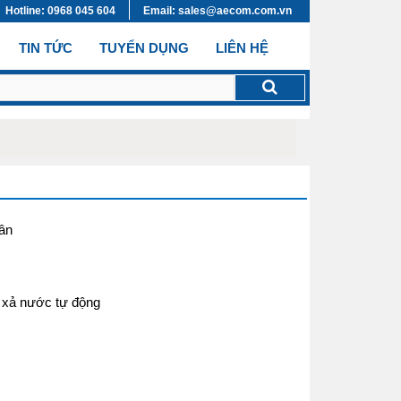
Hotline: 0968 045 604
Email: sales@aecom.com.vn
TIN TỨC
TUYỂN DỤNG
LIÊN HỆ
hân
, xả nước tự động