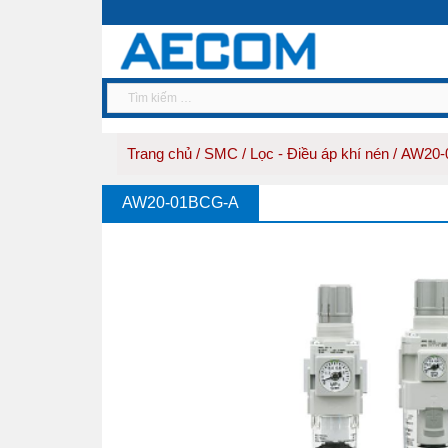
Trang chủ
/
SMC
/
Lọc - Điều áp khí nén
/ AW20
AW20-01BCG-A