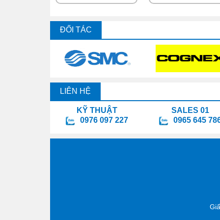
ĐỐI TÁC
LIÊN HỆ
KỸ THUẬT
SALES 01
0976 097 227
0965 645 78
Gi