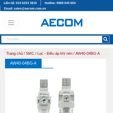
Liên hệ: 024 6253 3810
Hotline: 0968 045 604
Email: sales@aecom.com.vn
Trang chủ
/
SMC
/
Lọc - Điều áp khí nén
/ AW40-04BG-A
AW40-04BG-A