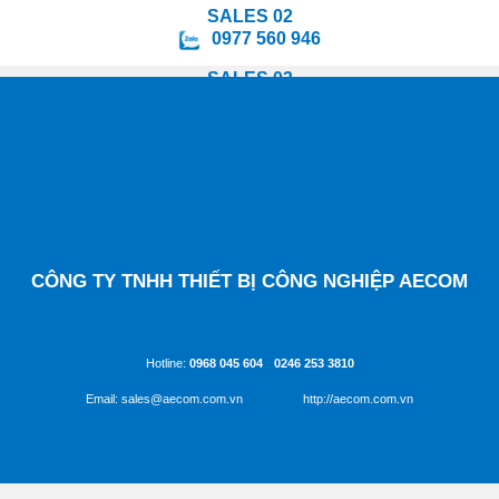
SALES 02
0977 560 946
SALES 03
0988 847 295
SALES 04
0964 078 598
SALES 05
0349 478 814
CÔNG TY TNHH THIẾT BỊ CÔNG NGHIỆP AECOM
Địa chỉ: D2 lô C8 ĐTM Đại Kim - Định Công, Hoàng Mai, Hà Nội
Hotline:
0968 045 604
-
0246 253 3810
Email: sales@aecom.com.vn
| Website:
http://aecom.com.vn
Giấy ĐKKD số:
0107804719
do Sở KH & ĐT TP Hà Nội cấp ngày 13/04/2017.