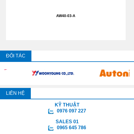
AW40-03-A
ĐỐI TÁC
LIÊN HỆ
KỸ THUẬT
0976 097 227
SALES 01
0965 645 786