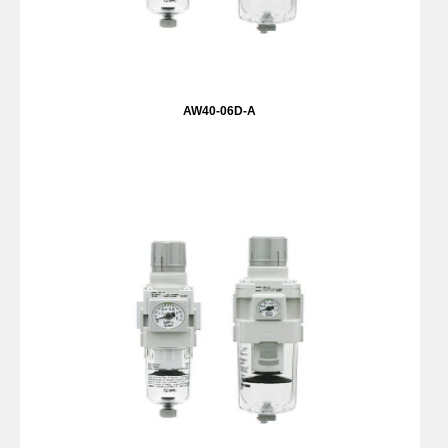
AW40-06D-A