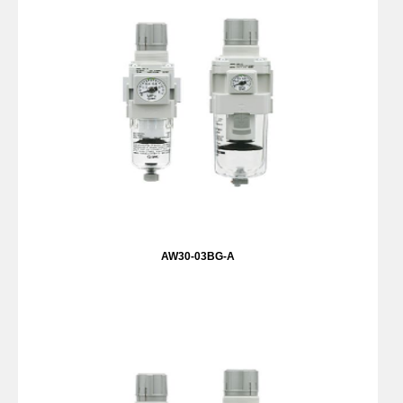
AW30-03BG-A