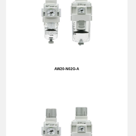
AW20-N02G-A