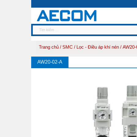
Trang chủ
/
SMC
/
Lọc - Điều áp khí nén
/ AW20-
AW20-02-A