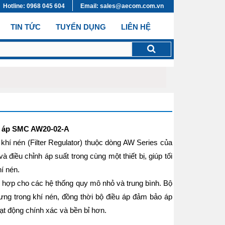
Hotline: 0968 045 604
Email: sales@aecom.com.vn
TIN TỨC
TUYỂN DỤNG
LIÊN HỆ
ều áp SMC AW20-02-A
khí nén (Filter Regulator) thuộc dòng AW Series của
 điều chỉnh áp suất trong cùng một thiết bị, giúp tối
í nén.
ù hợp cho các hệ thống quy mô nhỏ và trung bình. Bộ
gưng trong khí nén, đồng thời bộ điều áp đảm bảo áp
hoạt động chính xác và bền bỉ hơn.