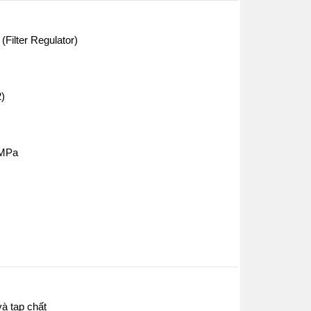
 (Filter Regulator)
2)
 MPa
và tạp chất