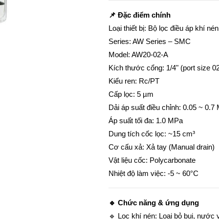
📌 Đặc điểm chính
Loại thiết bị: Bộ lọc điều áp khí nén
Series: AW Series – SMC
Model: AW20-02-A
Kích thước cổng: 1/4" (port size 0
Kiểu ren: Rc/PT
Cấp lọc: 5 µm
Dải áp suất điều chỉnh: 0.05 ~ 0.7
Áp suất tối đa: 1.0 MPa
Dung tích cốc lọc: ~15 cm³
Cơ cấu xả: Xả tay (Manual drain)
Vật liệu cốc: Polycarbonate
Nhiệt độ làm việc: -5 ~ 60°C
🔹 Chức năng & ứng dụng
🔹 Lọc khí nén: Loại bỏ bụi, nước 