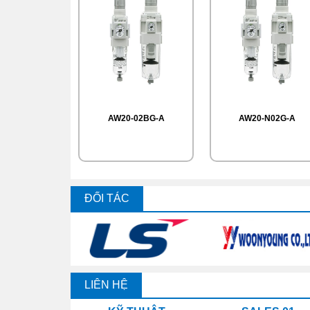
AW20-02BG-A
AW20-N02G-A
ĐỐI TÁC
LIÊN HỆ