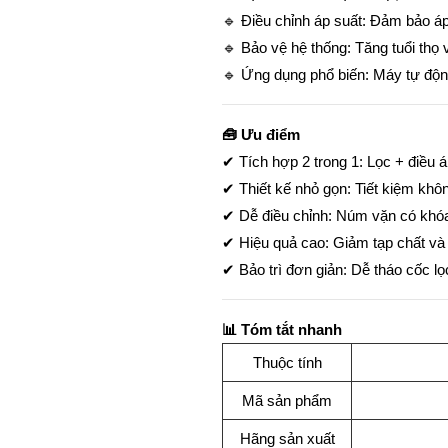
🔹 Điều chỉnh áp suất: Đảm bảo áp 
🔹 Bảo vệ hệ thống: Tăng tuổi thọ va
🔹 Ứng dụng phổ biến: Máy tự động,
🧰 Ưu điểm
✔ Tích hợp 2 trong 1: Lọc + điều áp
✔ Thiết kế nhỏ gọn: Tiết kiệm khôn
✔ Dễ điều chỉnh: Núm vặn có khóa
✔ Hiệu quả cao: Giảm tạp chất và 
✔ Bảo trì đơn giản: Dễ tháo cốc lọ
📊 Tóm tắt nhanh
Thuộc tính
Mã sản phẩm
Hãng sản xuất