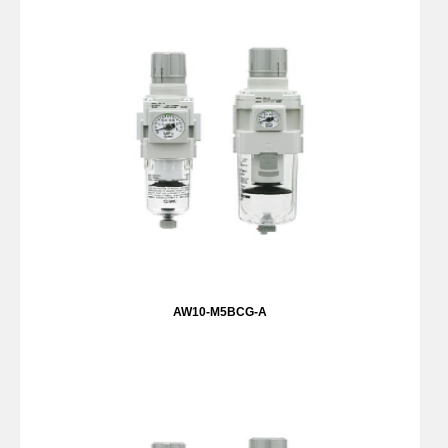
AW10-M5BCG-A