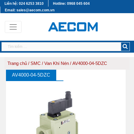
Liên hệ: 024 6253 3810
Hotline: 0968 045 604
Email: sales@aecom.com.vn
Trang chủ
/
SMC
/
Van Khí Nén
/ AV4000-04-5DZC
AV4000-04-5DZC