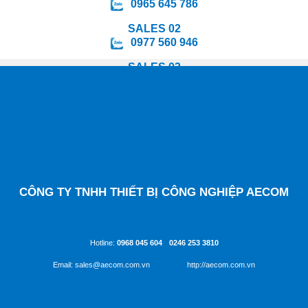
0965 645 786
SALES 02
0977 560 946
SALES 03
0988 847 295
SALES 04
0964 078 598
SALES 05
0349 478 814
CÔNG TY TNHH THIẾT BỊ CÔNG NGHIỆP AECOM
Địa chỉ: D2 lô C8 ĐTM Đại Kim - Định Công, Hoàng Mai, Hà Nội
Hotline:
0968 045 604
-
0246 253 3810
Email: sales@aecom.com.vn
| Website:
http://aecom.com.vn
Giấy ĐKKD số:
0107804719
do Sở KH & ĐT TP Hà Nội cấp ngày 13/04/2017.