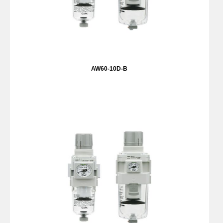
AW60-10D-B