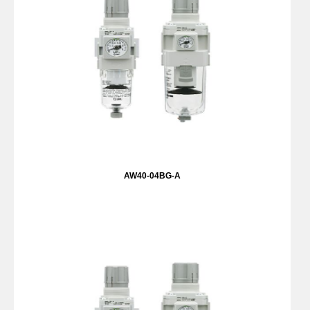
AW40-04BG-A