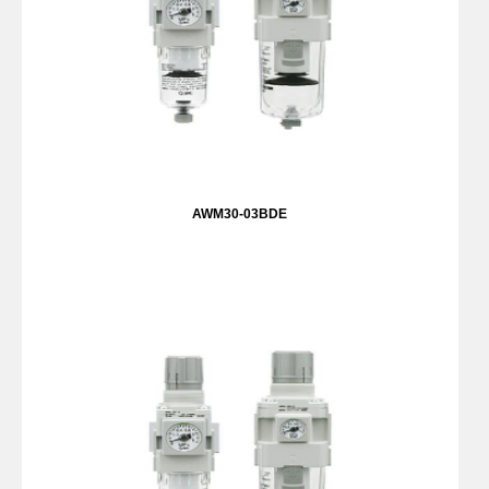
AWM30-03BDE