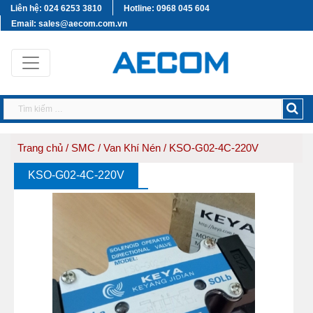
Liên hệ: 024 6253 3810
Hotline: 0968 045 604
Email: sales@aecom.com.vn
Trang chủ
/
SMC
/
Van Khí Nén
/ KSO-G02-4C-220V
KSO-G02-4C-220V