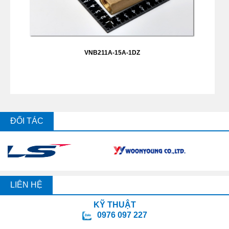
VNB211A-15A-1DZ
ĐỐI TÁC
LIÊN HỆ
KỸ THUẬT
0976 097 227