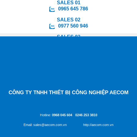
SALES 01
0965 645 786
SALES 02
0977 560 946
SALES 03
0988 847 295
SALES 04
0964 078 598
SALES 05
0349 478 814
CÔNG TY TNHH THIẾT BỊ CÔNG NGHIỆP AECOM
Địa chỉ: D2 lô C8 ĐTM Đại Kim - Định Công, Hoàng Mai, Hà Nội
Hotline:
0968 045 604
-
0246 253 3810
Email: sales@aecom.com.vn
| Website:
http://aecom.com.vn
Giấy ĐKKD số:
0107804719
do Sở KH & ĐT TP Hà Nội cấp ngày 13/04/2017.