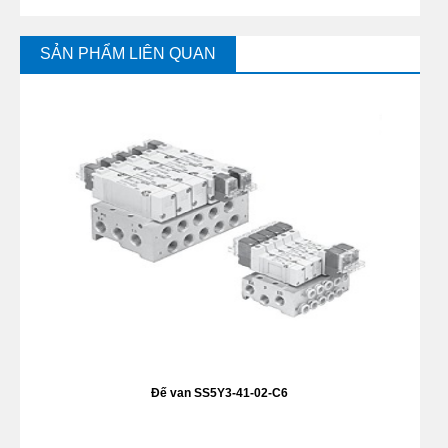
SẢN PHẨM LIÊN QUAN
Đế van SS5Y3-41-02-C6