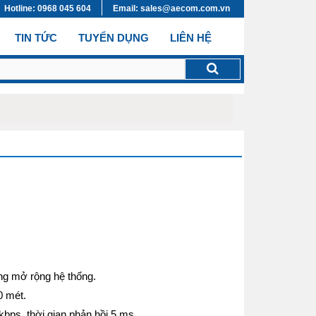
Hotline: 0968 045 604
Email: sales@aecom.com.vn
TIN TỨC
TUYỂN DỤNG
LIÊN HỆ
ng mở rộng hệ thống.
0 mét.
kbps, thời gian phản hồi 5 ms.