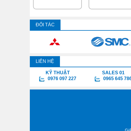
ĐỐI TÁC
LIÊN HỆ
KỸ THUẬT
SALES 01
0976 097 227
0965 645 78
Gi