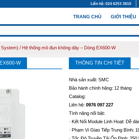
Liên hệ: 024 6253 3810
(CURRENT)
TRANG CHỦ
GIỚI THIỆU
s System)
/ Hệ thống mô đun không dây – Dòng EX600-W
EX600-W
THÔNG TIN CHI TIẾT
Nhà sản xuất: SMC
Bảo hành chính hãng: 12 tháng
Catalog:
Liên hệ:
0976 097 227
Tính năng nổi bật:
· Kết Nối Module Linh Hoạt: Dễ dà
· Phạm Vi Giao Tiếp Trung Bình: 1
· Tốc Độ Truyền Tải Ổn Định: 250 