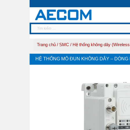
Trang chủ
/
SMC
/
Hệ thống không dây (Wireles
HỆ THỐNG MÔ ĐUN KHÔNG DÂY – DÒNG 