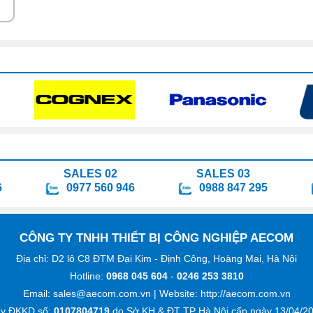
SALES 02
SALES 03
6
0977 560 946
0988 847 295
CÔNG TY TNHH THIẾT BỊ CÔNG NGHIỆP AECOM
Địa chỉ: D2 lô C8 ĐTM Đại Kim - Định Công, Hoàng Mai, Hà Nội
Hotline:
0968 045 604
-
0246 253 3810
Email: sales@aecom.com.vn
| Website:
http://aecom.com.vn
ấy ĐKKD số:
0107804719
do Sở KH & ĐT TP Hà Nội cấp ngày 13/04/20