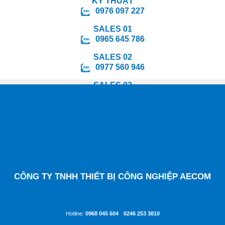
KỸ THUẬT
0976 097 227
SALES 01
0965 645 786
SALES 02
0977 560 946
SALES 03
0988 847 295
SALES 04
0964 078 598
SALES 05
0349 478 814
CÔNG TY TNHH THIẾT BỊ CÔNG NGHIỆP AECOM
Địa chỉ: D2 lô C8 ĐTM Đại Kim - Định Công, Hoàng Mai, Hà Nội
Hotline:
0968 045 604
-
0246 253 3810