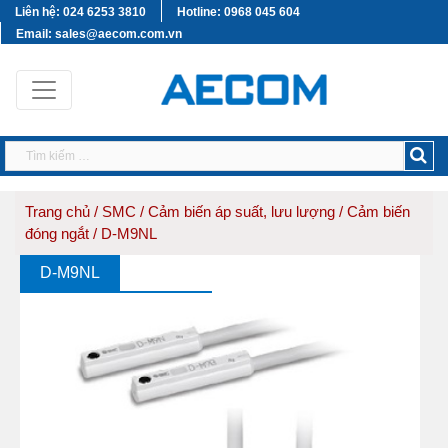
Liên hệ: 024 6253 3810
Hotline: 0968 045 604
Email: sales@aecom.com.vn
Trang chủ
/
SMC
/
Cảm biến áp suất, lưu lượng
/
Cảm biến
đóng ngắt
/ D-M9NL
D-M9NL