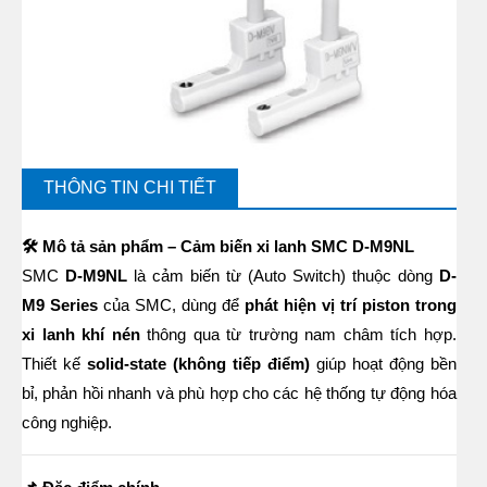
THÔNG TIN CHI TIẾT
🛠️ Mô tả sản phẩm – Cảm biến xi lanh SMC D-M9NL
SMC
D-M9NL
là cảm biến từ (Auto Switch) thuộc dòng
D-
M9 Series
của SMC, dùng để
phát hiện vị trí piston trong
xi lanh khí nén
thông qua từ trường nam châm tích hợp.
Thiết kế
solid-state (không tiếp điểm)
giúp hoạt động bền
bỉ, phản hồi nhanh và phù hợp cho các hệ thống tự động hóa
công nghiệp.