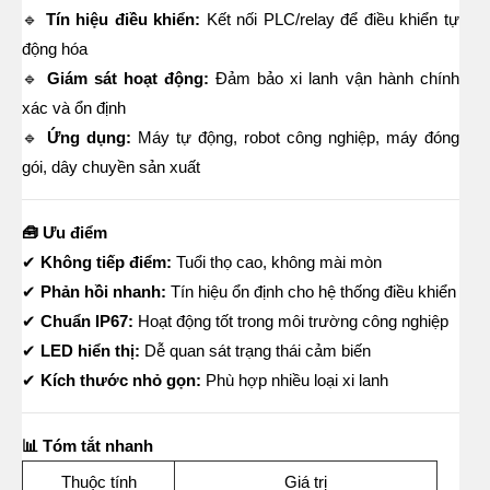
🔹
Tín hiệu điều khiển:
Kết nối PLC/relay để điều khiển tự
động hóa
🔹
Giám sát hoạt động:
Đảm bảo xi lanh vận hành chính
xác và ổn định
🔹
Ứng dụng:
Máy tự động, robot công nghiệp, máy đóng
gói, dây chuyền sản xuất
🧰 Ưu điểm
✔
Không tiếp điểm:
Tuổi thọ cao, không mài mòn
✔
Phản hồi nhanh:
Tín hiệu ổn định cho hệ thống điều khiển
✔
Chuẩn IP67:
Hoạt động tốt trong môi trường công nghiệp
✔
LED hiển thị:
Dễ quan sát trạng thái cảm biến
✔
Kích thước nhỏ gọn:
Phù hợp nhiều loại xi lanh
📊 Tóm tắt nhanh
Thuộc tính
Giá trị