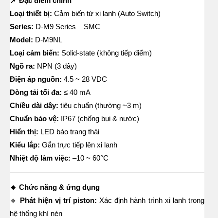
📌 Đặc điểm chính
Loại thiết bị:
Cảm biến từ xi lanh (Auto Switch)
Series:
D-M9 Series – SMC
Model:
D-M9NL
Loại cảm biến:
Solid-state (không tiếp điểm)
Ngõ ra:
NPN (3 dây)
Điện áp nguồn:
4.5 ~ 28 VDC
Dòng tải tối đa:
≤ 40 mA
Chiều dài dây:
tiêu chuẩn (thường ~3 m)
Chuẩn bảo vệ:
IP67 (chống bụi & nước)
Hiển thị:
LED báo trạng thái
Kiểu lắp:
Gắn trực tiếp lên xi lanh
Nhiệt độ làm việc:
–10 ~ 60°C
🔹 Chức năng & ứng dụng
🔹
Phát hiện vị trí piston:
Xác định hành trình xi lanh trong
hệ thống khí nén