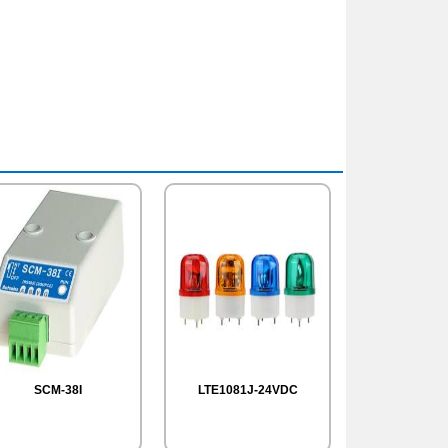
SCM-38I
LTE1081J-24VDC