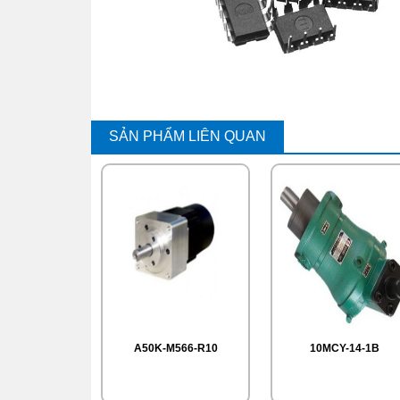
SẢN PHẨM LIÊN QUAN
A50K-M566-R10
10MCY-14-1B