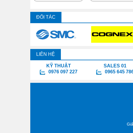
ĐỐI TÁC
LIÊN HỆ
KỸ THUẬT
SALES 01
0976 097 227
0965 645 78
Gi