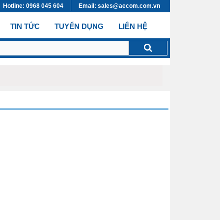
Hotline: 0968 045 604
Email: sales@aecom.com.vn
TIN TỨC
TUYỂN DỤNG
LIÊN HỆ