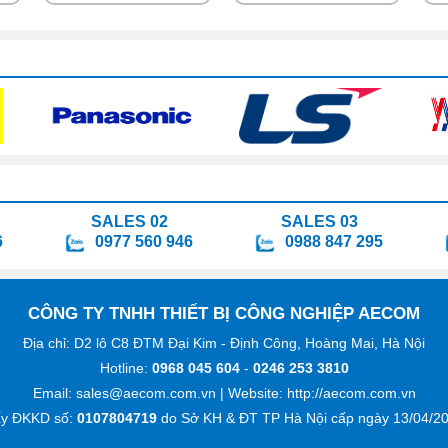
SALES 02
SALES 03
6
0977 560 946
0988 847 295
CÔNG TY TNHH THIẾT BỊ CÔNG NGHIỆP AECOM
Địa chỉ: D2 lô C8 ĐTM Đại Kim - Định Công, Hoàng Mai, Hà Nội
Hotline:
0968 045 604
-
0246 253 3810
Email: sales@aecom.com.vn
| Website:
http://aecom.com.vn
ấy ĐKKD số:
0107804719
do Sở KH & ĐT TP Hà Nội cấp ngày 13/04/20